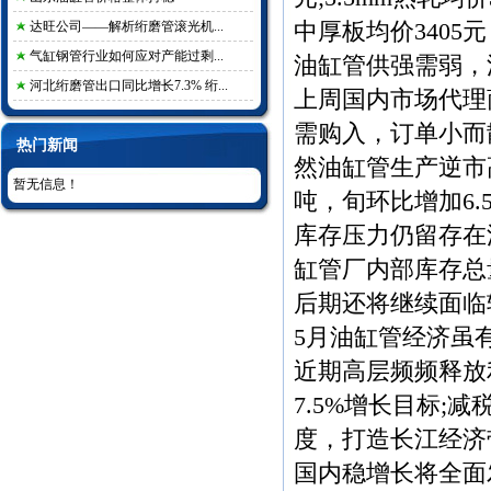
达旺公司——解析绗磨管滚光机...
中厚板
均价3405
气缸钢管行业如何应对产能过剩...
油缸管供强需弱，
河北绗磨管出口同比增长7.3% 绗...
上周国内市场代理
需购入，订单小而
热门新闻
然油缸管生产逆市高
暂无信息！
吨，旬环比增加6
库存压力仍留存在
缸管厂内部库存总量
后期还将继续面临
5月油缸管经济虽
近期高层频频释放
7.5%增长目标
度，打造长江经济
国内稳增长将全面