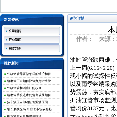
新闻详情
新闻资讯
本
公司新闻
作者：
来源：
行业新闻
钢管知识
油缸管涨跌两难，
推荐新闻
上一周(6.16~
气缸钢管需要做怎样的维护和保...
现小幅的试探性反
绗磨管厂家如何快速判定绗磨管...
以及雨季终端采购
气缸钢管和活塞杆的校直
势震荡，夯实底部
绗磨管系统进水的危害以及如何...
据油缸管市场监测显
挂车液压自卸油缸管漏油原因
管均价3137元，比
增长底线提高 绗磨管市场或将趋...
元;5.5mm热轧均价
山东油缸管价格整体持稳